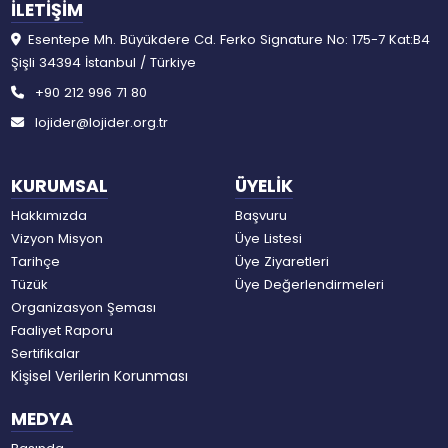
İLETİŞİM
Esentepe Mh. Büyükdere Cd. Ferko Signature No: 175-7 Kat:B4
Şişli 34394 İstanbul / Türkiye
+90 212 996 71 80
lojider@lojider.org.tr
KURUMSAL
ÜYELİK
Hakkımızda
Başvuru
Vizyon Misyon
Üye Listesi
Tarihçe
Üye Ziyaretleri
Tüzük
Üye Değerlendirmeleri
Organizasyon Şeması
Faaliyet Raporu
Sertifikalar
Kişisel Verilerin Korunması
MEDYA