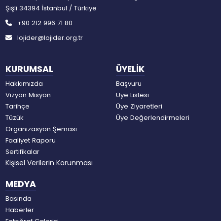
Şişli 34394 İstanbul / Türkiye
+90 212 996 71 80
lojider@lojider.org.tr
KURUMSAL
ÜYELİK
Hakkımızda
Başvuru
Vizyon Misyon
Üye Listesi
Tarihçe
Üye Ziyaretleri
Tüzük
Üye Değerlendirmeleri
Organizasyon Şeması
Faaliyet Raporu
Sertifikalar
Kişisel Verilerin Korunması
MEDYA
Basında
Haberler