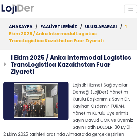
ANASAYFA
/
FAALİYETLERİMİZ
/
ULUSLARARASI
/
1
Ekim 2025 / Anka Intermodal Logistics
TransLogistica Kazakhstan Fuar Ziyareti
1 Ekim 2025 / Anka Intermodal Logistics
TransLogistica Kazakhstan Fuar
Ziyareti
Lojistik Hizmet Sağlayıcılar
Derneği (LojiDer) Yönetim
Kurulu Başkanımız Sayın Dr.
Kayıhan Özdemir TURAN,
Yönetim Kurulu Üyelerimiz
Sayın Davud GÖK ve Üyemiz
Sayın Fatih DÜLGER, 30 Eylül-
2 Ekim 2025 tarihleri arasında Almaata’da gerçekleştirilen