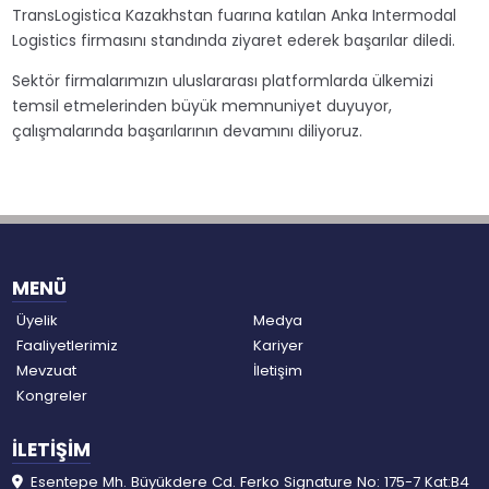
TransLogistica Kazakhstan fuarına katılan Anka Intermodal
Logistics firmasını standında ziyaret ederek başarılar diledi.
Sektör firmalarımızın uluslararası platformlarda ülkemizi
temsil etmelerinden büyük memnuniyet duyuyor,
çalışmalarında başarılarının devamını diliyoruz.
MENÜ
Üyelik
Medya
Faaliyetlerimiz
Kariyer
Mevzuat
İletişim
Kongreler
İLETİŞİM
Esentepe Mh. Büyükdere Cd. Ferko Signature No: 175-7 Kat:B4