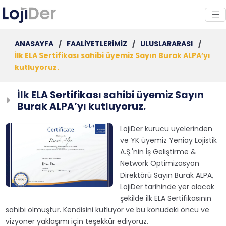
ANASAYFA
/
FAALİYETLERİMİZ
/
ULUSLARARASI
/
İlk ELA Sertifikası sahibi üyemiz Sayın Burak ALPA’yı
kutluyoruz.
İlk ELA Sertifikası sahibi üyemiz Sayın
Burak ALPA’yı kutluyoruz.
LojiDer kurucu üyelerinden
ve YK üyemiz Yeniay Lojistik
A.Ş.'nin İş Geliştirme &
Network Optimizasyon
Direktörü Sayın Burak ALPA,
LojiDer tarihinde yer alacak
şekilde ilk ELA Sertifikasının
sahibi olmuştur. Kendisini kutluyor ve bu konudaki öncü ve
vizyoner yaklaşımı için teşekkür ediyoruz.