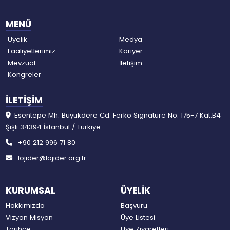
MENÜ
Üyelik
Medya
Faaliyetlerimiz
Kariyer
Mevzuat
İletişim
Kongreler
İLETİŞİM
Esentepe Mh. Büyükdere Cd. Ferko Signature No: 175-7 Kat:B4
Şişli 34394 İstanbul / Türkiye
+90 212 996 71 80
lojider@lojider.org.tr
KURUMSAL
ÜYELİK
Hakkımızda
Başvuru
Vizyon Misyon
Üye Listesi
Tarihçe
Üye Ziyaretleri